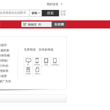
我的读览
高级
全站
搜索
区
购物车
件
的领导
无界阅读，支持多终端
权威的新
群体性崛
财周报》
3年的
《理财周
市场赞
后被广为传
以来出色
月《理财周
传媒杂志和
“最具成
媒百强年