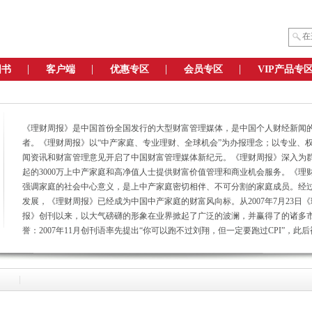
图书
客户端
优惠专区
会员专区
VIP产品专
《理财周报》是中国首份全国发行的大型财富管理媒体，是中国个人财经新闻
者。《理财周报》以“中产家庭、专业理财、全球机会”为办报理念；以专业、
闻资讯和财富管理意见开启了中国财富管理媒体新纪元。《理财周报》深入为
起的3000万上中产家庭和高净值人士提供财富价值管理和商业机会服务。《理
强调家庭的社会中心意义，是上中产家庭密切相伴、不可分割的家庭成员。经过
发展，《理财周报》已经成为中国中产家庭的财富风向标。从2007年7月23日
报》创刊以来，以大气磅礴的形象在业界掀起了广泛的波澜，并赢得了的诸多
誉：2007年11月创刊语率先提出“你可以跑不过刘翔，但一定要跑过CPI”，此
颂，亦被《新周刊》评为2007年年度语录。2007年12月由于《理财周报》上市
的市场表现，《销售与市场》授予《理财周报》“杰出媒体营销奖”。2008年1
报》被史坦国际和中国传媒论坛评为中国“最具成长性媒体”。2008年1月在今
腾讯网发起的“影响中国2007年度传媒100强”评选中，组委会授予《理财周报》
长性媒体”和“最具投资价值媒体”两项殊荣。2008年6月在今传媒举办的“中国传