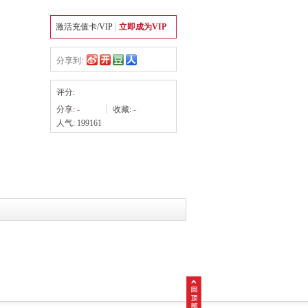
《哥伦比亚
个栏目中
激活充值卡/VIP
立即成为VIP
9年12
资价值媒
分享到:
基金、零
心和印
评分:
周一出
分享:
-
收藏:
-
人气: 199161