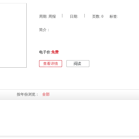
会”中，《理财周报》又获得了“媒体创新贡献奖”。2008、2009年连续两年，
新闻评论》中文版从2000多种报纸，9000多种期刊，300多家电视台的9000多
选出《理财周报》成为唯一的财富管理类（理财类）媒体的“中国标杆品牌”。200
周期: 周报
日期:
页数: 0
标签:
月《理财周报》获得由史坦国际和中国传媒论坛学术委员会颁发的“中国最具投
体”奖项。《理财周报》主要板块设置包括财富故事、资本市场、机构投资者、
简介：
售银行、和消费理财内容，在北京、上海、广州、重庆等中心城市设立新闻中
点，实现强大的理财信息集合功能和同步传递功能。每期100版，定价6元，逢
版。br/> ——《理财周报》杂志社
电子价:
免费
查看详情
按年份浏览：
全部